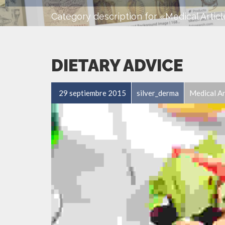
Category description for «Medical Artic
DIETARY ADVICE
29 septiembre 2015
silver_derma
Medical Ar