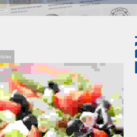
les»
ticles