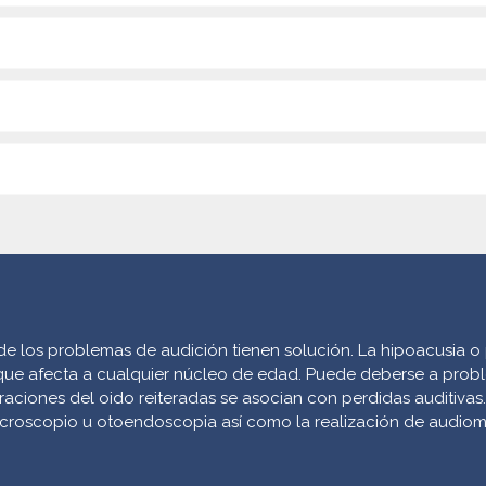
e los problemas de audición tienen solución.
La hipoacusia o 
ue afecta a cualquier núcleo de edad.
Puede deberse a probl
raciones del oido reiteradas
se asocian con perdidas auditivas.
croscopio u otoendoscopia
así como la realización de audiom