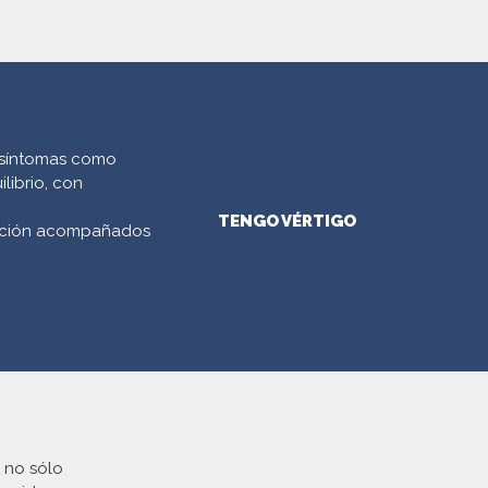
s síntomas como
librio, con
TENGO VÉRTIGO
oración acompañados
 no sólo