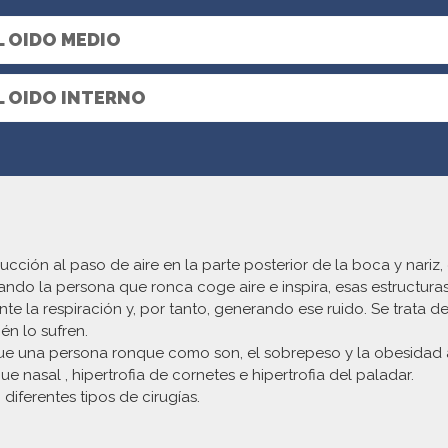
L OIDO MEDIO
L OIDO INTERNO
cción al paso de aire en la parte posterior de la boca y nariz
Cuando la persona que ronca coge aire e inspira, esas estructu
te la respiración y, por tanto, generando ese ruido. Se trata 
n lo sufren.
 que una persona ronque como son, el sobrepeso y la obesidad 
e nasal , hipertrofia de cornetes e hipertrofia del paladar.
iferentes tipos de cirugías.