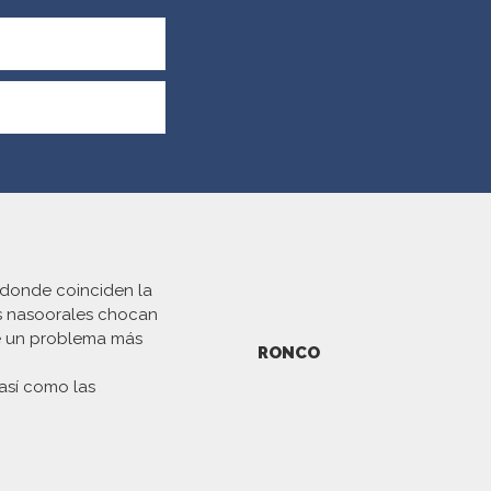
, donde coinciden la
ras nasoorales chocan
de un problema más
RONCO
así como las