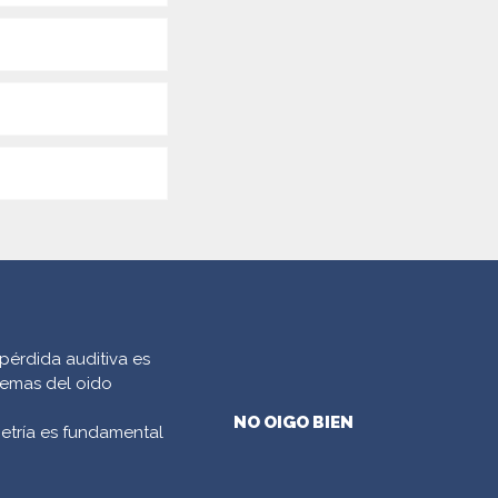
pérdida auditiva es
emas del oido
NO OIGO BIEN
etría es fundamental