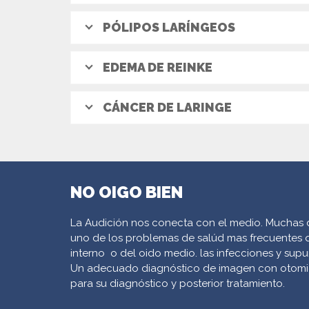
PÓLIPOS LARÍNGEOS
EDEMA DE REINKE
CÁNCER DE LARINGE
NO OIGO BIEN
La Audición nos conecta con el medio. Muchas d
uno de los problemas de salúd mas frecuentes q
interno
o del oido medio. las infecciones y supu
Un adecuado diagnóstico de imagen con otomi
para su diagnóstico y posterior tratamiento.