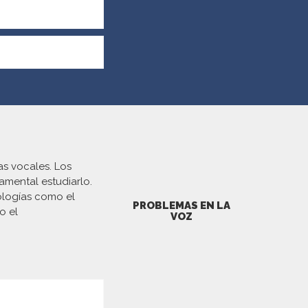
as vocales.
Los
amental estudiarlo.
ologías como el
PROBLEMAS EN LA
o el
VOZ