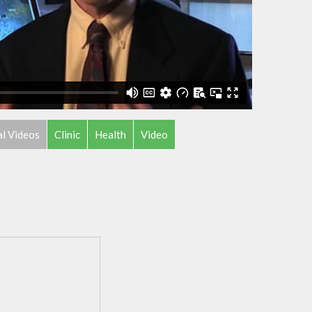
al Videos
Clinic
Health
Video