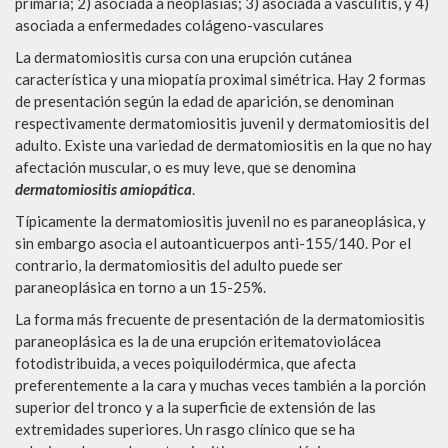
primaria; 2) asociada a neoplasias; 3) asociada a vasculitis, y 4)
asociada a enfermedades colágeno-vasculares
La dermatomiositis cursa con una erupción cutánea
característica y una miopatía proximal simétrica. Hay 2 formas
de presentación según la edad de aparición, se denominan
respectivamente dermatomiositis juvenil y dermatomiositis del
adulto. Existe una variedad de dermatomiositis en la que no hay
afectación muscular, o es muy leve, que se denomina
dermatomiositis amiopática
.
Típicamente la dermatomiositis juvenil no es paraneoplásica, y
sin embargo asocia el autoanticuerpos anti-155/140. Por el
contrario, la dermatomiositis del adulto puede ser
paraneoplásica en torno a un 15-25%.
La forma más frecuente de presentación de la dermatomiositis
paraneoplásica es la de una erupción eritematoviolácea
fotodistribuida, a veces poiquilodérmica, que afecta
preferentemente a la cara y muchas veces también a la porción
superior del tronco y a la superficie de extensión de las
extremidades superiores. Un rasgo clínico que se ha