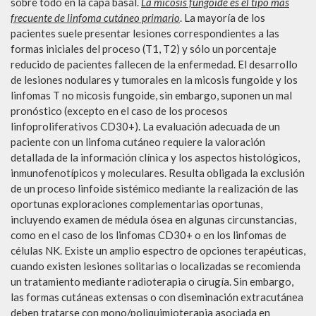
sobre todo en la capa basal.
La micosis fungoide es el tipo más
frecuente de linfoma cutáneo primario
. La mayoría de los
pacientes suele presentar lesiones correspondientes a las
formas iniciales del proceso (T1, T2) y sólo un porcentaje
reducido de pacientes fallecen de la enfermedad. El desarrollo
de lesiones nodulares y tumorales en la micosis fungoide y los
linfomas T no micosis fungoide, sin embargo, suponen un mal
pronóstico (excepto en el caso de los procesos
linfoproliferativos CD30+). La evaluación adecuada de un
paciente con un linfoma cutáneo requiere la valoración
detallada de la información clínica y los aspectos histológicos,
inmunofenotípicos y moleculares. Resulta obligada la exclusión
de un proceso linfoide sistémico mediante la realización de las
oportunas exploraciones complementarias oportunas,
incluyendo examen de médula ósea en algunas circunstancias,
como en el caso de los linfomas CD30+ o en los linfomas de
células NK. Existe un amplio espectro de opciones terapéuticas,
cuando existen lesiones solitarias o localizadas se recomienda
un tratamiento mediante radioterapia o cirugía. Sin embargo,
las formas cutáneas extensas o con diseminación extracutánea
deben tratarse con mono/poliquimioterapia asociada en