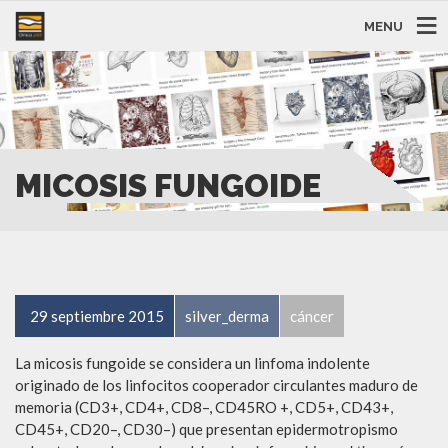
MENU
MICOSIS FUNGOIDE
29 septiembre 2015
silver_derma
cáncer
La micosis fungoide se considera un linfoma indolente
originado de los linfocitos cooperador circulantes maduro de
memoria (CD3+, CD4+, CD8–, CD45RO +, CD5+, CD43+,
CD45+, CD20–, CD30–) que presentan epidermotropismo