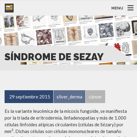
MENU
SÍNDROME DE SEZAY
29 septiembre 2015
silver_derma
cáncer
Es la variante leucémica de la micosis fungoide, se manifiesta
por la tríada de eritrodermia, linfadenopatías y más de 1.000
células linfoides atípicas circulantes (células de Sézary) por
3
mm
. Dichas células son células mononucleares de tamaño