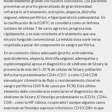
moderadamente grande con núcleos convolutos. Los pacientes
presentan un prurito generalizado de gran intensidad,
refractario al tratamiento, ectropión, alopecia, distrofia
ungueal, edema periférico, e hiperqueratosis palmoplantar. En
la clasificación de la EORTC se considera como un linfoma
cutáneo de células T de curso agresivo, progresa más
rápidamente, y es más resistente al tratamiento que una
micosis fungoide convencional. La médula ósea suele verse
respetada a pesar del componente en sangre periférica.
En un contexto clínico adecuado (prurito, eritrodermia,
queratodermia, alopecia, distrofia ungueal, adenopatías y
esplenomegalia) apoya el diagnóstico de síndrome de Sézary la
presencia de más del 5-20 % de células de Sézary, población
linfocitaria predominante CD4+/CD7- o ratio CD4/CD8
elevada por citometría de flujo o reordenamiento clonal en
sangre periférica (100 % de casos por PCR). Este último
elemento debe considerarse esencial en el diagnóstico de un
síndrome de Sézary. El fenotipo predominante es (CD3+, CD4+,
CD8–, como la MF clásica, cooperador) aunque algunos casos
expresan un fenotipo supresor/citotóxico CD3/CD8+ lo que